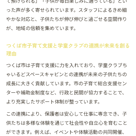
て預けられる」「子供が毎日楽しみに通っている」とい
った声が多く寄せられています。スタッフによるきめ細
つくば市の子育て支援に学童クラブちゃいるど
やかな対応と、子供たちが伸び伸びと過ごせる空間作り
スペースキャビンが必要な理由
が、地域の信頼を集めています。
つくば市の子育て支援に不可欠な学童クラ
ブちゃいるどスペースキャビン
つくば市子育て支援と学童クラブの連携が未来を創る
子育て総合支援センターと学童クラブの相
理由
乗効果
つくば市は子育て支援に力を入れており、学童クラブち
未来の子供育成に学童クラブが果たすべき
ゃいるどスペースキャビンとの連携が未来の子供たちの
役割
成長に大きく貢献しています。市の子育て総合支援セン
ちゃいるどスペースキャビンが地域コミュ
ターや補助金制度など、行政と民間が協力することで、
ニティに与える影響
より充実したサポート体制が整っています。
子育て支援センターイベントと学童クラブ
この連携により、保護者は安心して仕事に専念でき、子
の連携事例
供たちは多様な体験を通じて社会性や自立心を育むこと
子育て環境改善なら学童クラブちゃいるどスペ
ができます。例えば、イベントや体験活動の共同開催、
ースキャビンが強い味方に