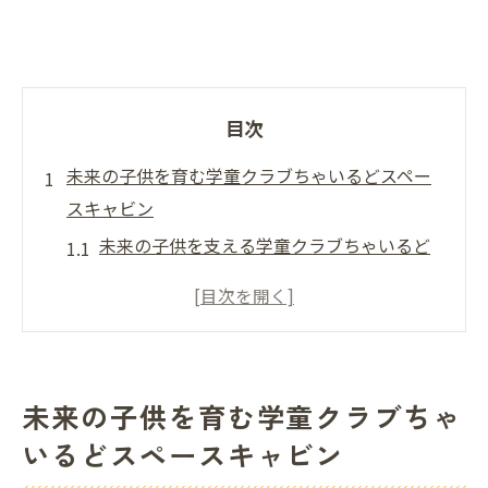
目次
未来の子供を育む学童クラブちゃいるどスペー
スキャビン
未来の子供を支える学童クラブちゃいるど
スペースキャビンの魅力
つくば市子育て支援と学童クラブの連携が
未来を創る理由
選ばれる学童クラブちゃいるどスペースキ
未来の子供を育む学童クラブちゃ
ャビンの安心感
いるどスペースキャビン
ちゃいるどスペースキャビンで育つ未来志
向の子供たちの特徴