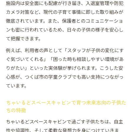
施設内は安全面にも配慮が行き届き、入退室管理や防犯
学童クラブの柔軟なサポート体制が家庭に
カメラ対策など、現代の子育て事情に即した取り組みが
安心をもたらす
徹底されています。また、保護者とのコミュニケーショ
つくば市子育て補助金と学童クラブ活用の
ンも密に行われているため、日々の子供の様子を安心し
ポイント
て把握できます。
ちゃいるどスペースキャビンの独自サービ
例えば、利用者の声として「スタッフが子供の変化にす
スが子育てを支える
ぐ気づいてくれる」「困った時も相談しやすい環境があ
放課後の安心と成長を両立する学童クラブ
りがたい」といった実体験が挙げられます。こうした安
の仕組み
心感が、つくば市の学童クラブでも高い支持につながっ
ています。
ちゃいるどスペースキャビンで育つ未来志向の子供た
ちの特徴
ちゃいるどスペースキャビンで過ごす子供たちは、自主
性や協調性、そして柔軟な発想力を身につけていきま