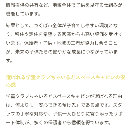
情報提供の共有など、地域全体で子供を見守る仕組みが
子育て環境改善に学童クラブちゃいるどス
機能しています。
ペースキャビンが効果的な理由
結果として、つくば市全体が子育てしやすい環境とな
子育て支援センターみらいくらぶと学童ク
り、移住や定住を希望する家庭からも高い評価を受けて
ラブの連携
います。保護者・子供・地域の三者が協力し合うこと
学童クラブちゃいるどスペースキャビンの
が、未来の子供たちの健やかな成長につながっていま
子供ケア体制とは
す。
つくば市の子育て世帯に寄り添う学童クラ
ブの取り組み
選ばれる学童クラブちゃいるどスペースキャビンの安
心感
利用者の口コミで見る学童クラブちゃいる
どスペースキャビンの満足度
学童クラブちゃいるどスペースキャビンが選ばれる理由
忙しい家庭に選ばれる学童クラブちゃいるどス
は、何よりも「安心できる預け先」である点です。スタ
ペースキャビンの特徴
ッフの丁寧な対応や、子供一人ひとりに寄り添ったサポ
忙しい家庭が学童クラブちゃいるどスペー
ート体制が、多くの保護者から信頼を得ています。
スキャビンを選ぶ理由