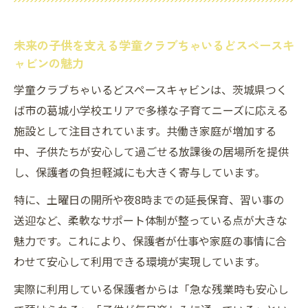
学童クラブちゃいるどスペースキャビン利
用で子育て環境が変わる瞬間
未来の子供を支える学童クラブちゃいるどスペースキ
ャビンの魅力
学童クラブちゃいるどスペースキャビンが叶え
る安心の子育て支援
学童クラブちゃいるどスペースキャビンは、茨城県つく
ば市の葛城小学校エリアで多様な子育てニーズに応える
ちゃいるどスペースキャビンが実現する安
施設として注目されています。共働き家庭が増加する
心子育て支援の秘訣
中、子供たちが安心して過ごせる放課後の居場所を提供
つくば市子育て支援センターとの連携で広
し、保護者の負担軽減にも大きく寄与しています。
がる安心の輪
学童クラブちゃいるどスペースキャビンの
特に、土曜日の開所や夜8時までの延長保育、習い事の
サポートが家庭に与える影響
送迎など、柔軟なサポート体制が整っている点が大きな
魅力です。これにより、保護者が仕事や家庭の事情に合
未来の子供を守るための放課後環境整備と
わせて安心して利用できる環境が実現しています。
学童クラブの役割
子育て支援補助金と学童クラブ活用で安心
実際に利用している保護者からは「急な残業時も安心し
を手に入れる方法