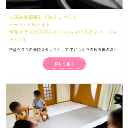
※現在は募集しておりません※
パート･アルバイト
学童クラブの送迎スタッフ(ちゃいるどスペースキ
ャビン)
学童クラブの送迎スタッフとして 子どもたちの放課後の時間を安全に そして楽しく過ごせるように サポートしていただくお仕事です！ つくば市内の小学校6校を対象に 放課後の小学生をお迎えし 習い事のある子どもたちを送り届ける 役割を担っていただきます。 ひとつの学校につき2～5名ほど。 何回かに分けて学校ごとに送迎を しています。 社有車を使用しての送迎業務となり、 ＊車の掃除 ＊給油管理 などもお願いしています。 子どもたちの笑顔に囲まれながら 地域に貢献できるやりがいのあるお仕事です◎
詳しく見る