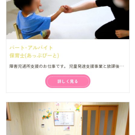
パート･アルバイト
保育士(あっぷびーと)
障害児通所支援のお仕事です。 児童発達支援事業と放課後等デイサービスを行っています。 平日の昼間は2～6歳の、放課後は小学校以上の発達・知的特性のある児童の療育支援。 運動療育を中心に、遊びを通じて支援を行います。 ※保育士免許必須 【具体的には】 ・運動や遊びの見守り ・公園などへの外出／お散歩 ・数字やお絵描きの勉強等のサポート ・宿題と自主学習等のサポート ・連絡帳記入 ・園や学校、自宅等への送迎業務(社有車) ・部屋の清掃
詳しく見る