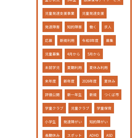
児童発達支援事業
児童発達支援
発達障害
知的障害
働く
求人
応募
新規利用
令和8年度
募集
児童募集
4月から
5月から
未就学児
夏期利用
夏休み利用
来年度
新年度
2026年度
夏休み
評価公開
新一年生
新規
つくば市
学童クラブ
児童クラブ
学童保育
小学生
発達障がい
知的障がい
長期休み
スポット
ADHD
ASD