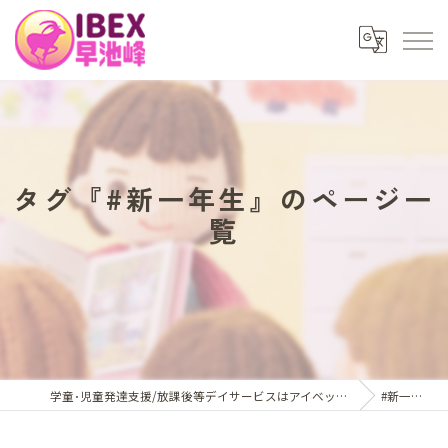
タグ『#新一年生』のページ一
覧
学童･児童発達支援/放課後等デイサービスはアイベックス早池峰
#新一年生