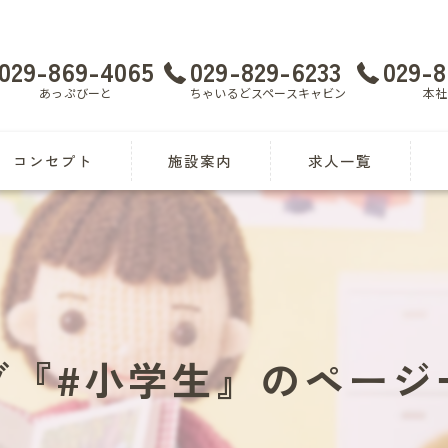
029-869-4065
029-829-6233
029-8
あっぷびーと
ちゃいるどスペースキャビン
本社
コンセプト
施設案内
求人一覧
あっぷびーと
応募申し込み
児
ちゃいるどスペースキャビン
障害児指導員 漫画特集
放
見
グ『#小学生』のページ
土
送