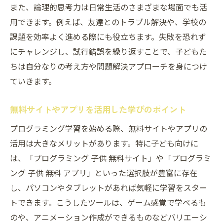
無料サイトやアプリを活用した学習法
また、論理的思考力は日常生活のさまざまな場面でも活
用できます。例えば、友達とのトラブル解決や、学校の
小学生向けプログラム教材選びのポイント
課題を効率よく進める際にも役立ちます。失敗を恐れず
子供が夢中になるプログラミング体験談
にチャレンジし、試行錯誤を繰り返すことで、子どもた
子供プログラムが未来の可能性を広げる理由
ちは自分なりの考え方や問題解決アプローチを身につけ
学童クラブちゃいるどスペースキャビンで
ていきます。
広がる視野
子供プログラムがキャリア選択肢を増やす
無料サイトやアプリを活用した学びのポイント
要因
プログラミング学習を始める際、無料サイトやアプリの
論理的思考力と想像力を育む教育の重要性
活用は大きなメリットがあります。特に子ども向けに
無料アプリや教材で未来を切り拓く方法
は、「プログラミング 子供 無料サイト」や「プログラミ
小学生から始めるプログラミング学習の意
ング 子供 無料 アプリ」といった選択肢が豊富に存在
義
し、パソコンやタブレットがあれば気軽に学習をスター
想像力と論理力が育つ学童クラブの取り組み事
トできます。こうしたツールは、ゲーム感覚で学べるも
例
のや、アニメーション作成ができるものなどバリエーシ