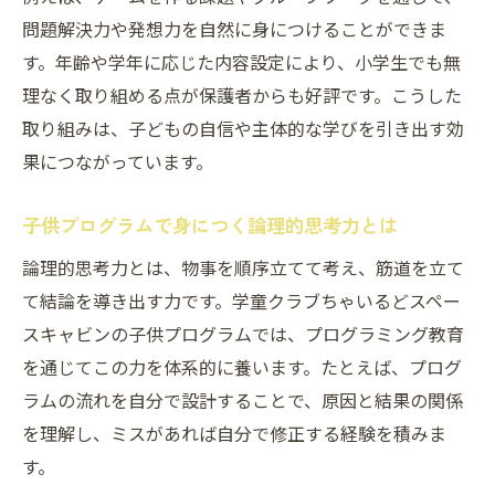
好奇心を引き出す学童クラブの学び方を徹底解
問題解決力や発想力を自然に身につけることができま
説
す。年齢や学年に応じた内容設定により、小学生でも無
学童クラブちゃいるどスペースキャビンの
理なく取り組める点が保護者からも好評です。こうした
体験型プログラム
取り組みは、子どもの自信や主体的な学びを引き出す効
子供プログラムで遊びながら学ぶ工夫
果につながっています。
プログラミングを楽しく学ぶ無料教材の選
び方
子供プログラムで身につく論理的思考力とは
マイクラやスクラッチ活用の実践例
論理的思考力とは、物事を順序立てて考え、筋道を立て
子供の好奇心を刺激する学習環境づくり
て結論を導き出す力です。学童クラブちゃいるどスペー
プログラム選びで重視したい楽しい学習体験と
スキャビンの子供プログラムでは、プログラミング教育
は
を通じてこの力を体系的に養います。たとえば、プログ
学童クラブちゃいるどスペースキャビンの
ラムの流れを自分で設計することで、原因と結果の関係
楽しい指導法
を理解し、ミスがあれば自分で修正する経験を積みま
す。
子供プログラムが提供する学びの楽しさ