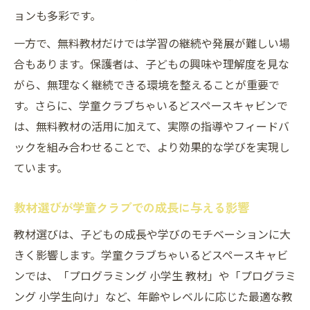
ョンも多彩です。
ちゃいるどスペースキャビンの実践的子供
プログラム
一方で、無料教材だけでは学習の継続や発展が難しい場
プログラミング教材で育てる論理と創造の
合もあります。保護者は、子どもの興味や理解度を見な
力
がら、無理なく継続できる環境を整えることが重要で
スクラッチやマイクラ活用の事例紹介
す。さらに、学童クラブちゃいるどスペースキャビンで
は、無料教材の活用に加えて、実際の指導やフィードバ
無料サイトを使った学童クラブの工夫
ックを組み合わせることで、より効果的な学びを実現し
子供の個性を伸ばす取り組みの裏側
ています。
教材選びが学童クラブでの成長に与える影響
教材選びは、子どもの成長や学びのモチベーションに大
きく影響します。学童クラブちゃいるどスペースキャビ
ンでは、「プログラミング 小学生 教材」や「プログラミ
ング 小学生向け」など、年齢やレベルに応じた最適な教