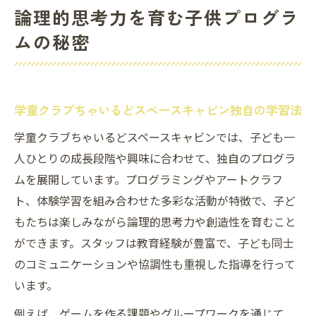
論理的思考力を育む子供プログラ
教材選びが学童クラブでの成長に与える影
ムの秘密
響
スクラッチなど人気教材と効果的な活用法
学童クラブちゃいるどスペースキャビンで実感
学童クラブちゃいるどスペースキャビン独自の学習法
する成長
実体験から見る子供プログラムの成長事例
学童クラブちゃいるどスペースキャビンでは、子ども一
人ひとりの成長段階や興味に合わせて、独自のプログラ
保護者も納得の学童クラブちゃいるどスペ
ムを展開しています。プログラミングやアートクラフ
ースキャビン活用法
ト、体験学習を組み合わせた多彩な活動が特徴で、子ど
小学生向け教材で学ぶプログラミングの魅
もたちは楽しみながら論理的思考力や創造性を育むこと
力
ができます。スタッフは教育経験が豊富で、子ども同士
無料アプリと学童クラブの組み合わせ効果
のコミュニケーションや協調性も重視した指導を行って
やめとけと言われる不安を解消するポイン
います。
ト
例えば、ゲームを作る課題やグループワークを通じて、