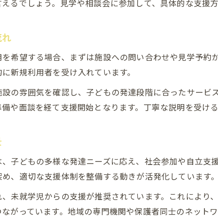
言えるでしょう。見学や相談会に参加して、具体的な支援
つくば市島名で広がる利用者募集の現状
あっぷびーとが目指す包括的な育成支援
流れ
発達障害に配慮した土曜サポート体制の工夫
用を希望する場合、まずは施設への問い合わせや見学予約
発達障害への理解深まる最新育成支援とは
的に新規利用者を受け入れています。
発達障害と未就学児への最新支援のポイント
施設の雰囲気を確認し、子どもの発達段階に合ったサービ
児童発達支援事業における新しい取り組み
準備や面談を経て支援開始となります。丁寧な説明を受け
あっぷびーとがもたらす地域支援の発展
つくば市島名での育成支援制度の特徴を解説
景
発達が気になるお子さんへの多角的サポート
は、子どもの多様な発達ニーズに応え、社会参加や自立支
利用者募集の今こそ見直す育成支援の意義
深め、適切な支援体制を整備する動きが活発化しています
児童発達支援事業の利用者募集が意味するもの
れ、未就学児からの支援が推奨されています。これにより
つくば市島名で選ばれる支援の理由を探る
つながっています。地域の専門機関や保護者同士のネット