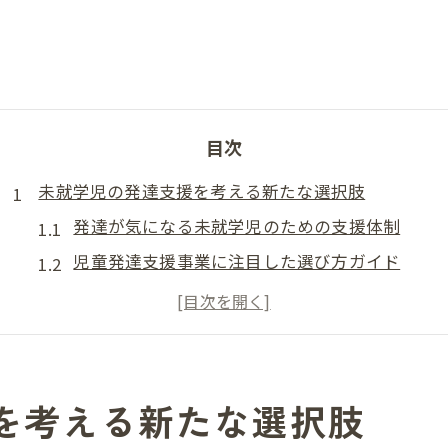
目次
未就学児の発達支援を考える新たな選択肢
発達が気になる未就学児のための支援体制
児童発達支援事業に注目した選び方ガイド
つくば市島名エリアでの利用者募集の流れ
発達障害に配慮した支援が生まれる背景
土曜開所の実施で広がる学びの機会
つくば市島名で始まる児童発達支援の魅力
を考える新たな選択肢
児童発達支援事業の最新動向と利用者募集