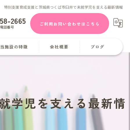
特別支援育成支援と茨城県つくば市臼井で未就学児を支える最新情報
58-2665
ご利用お問い合わせはこちら
電話番号
当施設の特徴
会社概要
ブログ
童発達支援
課後等デイサービス
学
就学児を支える最新情
曜日
迎