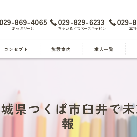
029-869-4065
029-829-6233
029-8
あっぷびーと
ちゃいるどスペースキャビン
本社
コンセプト
施設案内
求人一覧
あっぷびーと
応募申し込み
児
ちゃいるどスペースキャビン
障害児指導員 漫画特集
放
見
茨城県つくば市臼井で未
土
報
送