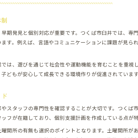
未就学児の発達が気になる保護者への提案
土曜開所で安心できる支援体制を実現
体制
あっぷびーとが目指す地域連携の取り組み
、早期発見と個別対応が重要です。つくば市臼井では、専
発達障害に対応した多様な支援メニュー
います。例えば、言語やコミュニケーションに課題が見ら
発達が気になる家庭に寄り添う柔軟な支援
発達障害の未就学児に適した支援内容とは
業では、遊びを通じて社会性や運動機能を育むことを重視
利用者募集情報から見る家庭支援の工夫
、子どもが安心して成長できる環境作りが促進されていま
児童発達支援事業の柔軟な利用方法を解説
つくば市島名での土曜開所活用のメリット
イド
あっぷびーとが提供する発達サポートの質
容やスタッフの専門性を確認することが大切です。つくば
あっぷびーとによる土曜開所の安心サポート
タッフが在籍しており、個別支援計画を作成している点が
児童発達支援事業の土曜開所がもたらす効果
土曜開所の有無も選択のポイントとなります。土曜開所が
未就学児の発達が気になる保護者の安心感