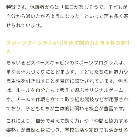
特徴です。保護者からは「毎日が楽しそうで、子どもが
るどスペースキャビンの成長実感
自分から通いたがるようになった」といった声も多く寄
スポーツプログラムを通じた子どもたちの日常
せられています。
変化
学童クラブちゃいるどスペースキャビンの
スポーツプログラムが引き出す創造力と自主性の芽生
スポーツで生活に変化を
え
体を動かす喜びが日々のリズムを生み出す
ちゃいるどスペースキャビンのスポーツプログラムは、
学童クラブちゃいるどスペースキャビン
単なる体力づくりにとどまらず、子どもたちの創造力や
集中力や協調性が伸びる学童クラブちゃい
自主性を引き出すことを目的に設計されています。例え
るどスペースキャビンの実践
ば、ルールを自分たちで考えて遊ぶオリジナルゲーム
スポーツプログラムで心身ともにリフレッ
や、チームで作戦を立てて取り組む競技などが用意され
シュする学童クラブちゃいるどスペースキ
ており、子どもたちが主体的に関わる機会が豊富です。
ャビン
これにより「自分で考えて動く力」や「仲間と協力する
毎日の活動がより充実する学童クラブちゃ
姿勢」が自然と身につき、学校生活や家庭でも活かせる
いるどスペースキャビンの魅力