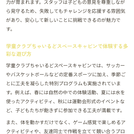
力が育まれます。スタッフは子どもの意見を尊重しなが
チャレンジ精神が身につく学童クラブちゃいる
ら見守るため、失敗してもチャレンジを応援する雰囲気
どスペースキャビン
があり、安心して新しいことに挑戦できるのが魅力で
学童クラブちゃいるどスペースキャビンで
す。
挑戦する力を育む
学童クラブちゃいるどスペースキャビンで体験する多
スポーツプログラムから学ぶ前向きな姿勢
彩な遊び方
と行動力
学童クラブちゃいるどスペースキャビンでは、サッカー
仲間と切磋琢磨する学童クラブちゃいるど
やバスケットボールなどの定番スポーツに加え、季節ご
スペースキャビンの精神
とに工夫を凝らした特別プログラムも実施されていま
自分を超える体験ができる学童クラブちゃ
す。例えば、春には自然の中での体験活動、夏には水を
いるどスペースキャビン
使ったアクティビティ、秋には運動会形式のイベントな
失敗を恐れず挑戦する力が身につく学童ク
ど、子どもたちが飽きずに参加できる工夫が満載です。
ラブちゃいるどスペースキャビン
また、体を動かすだけでなく、ゲーム感覚で楽しめるア
学童生活を豊かにする新しい体験とは
クティビティや、友達同士で作戦を立てて競い合うプロ
学童クラブちゃいるどスペースキャビンで