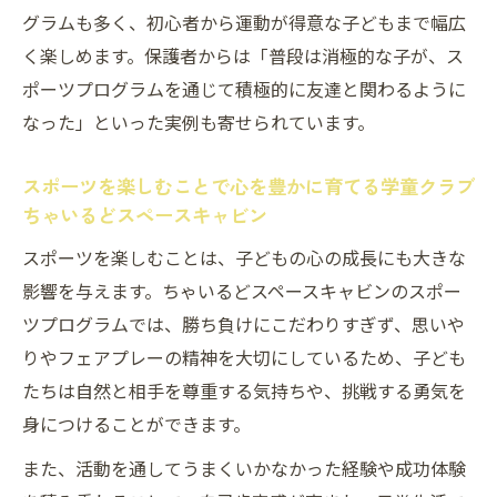
グラムも多く、初心者から運動が得意な子どもまで幅広
出会う新しい体験
く楽しめます。保護者からは「普段は消極的な子が、ス
スポーツプログラムが広げる未知の世界へ
ポーツプログラムを通じて積極的に友達と関わるように
の第一歩
なった」といった実例も寄せられています。
毎日が特別になる学童クラブちゃいるどス
ペースキャビンの工夫
スポーツを楽しむことで心を豊かに育てる学童クラブ
学童クラブちゃいるどスペースキャビンで
ちゃいるどスペースキャビン
学ぶ多様な価値観
スポーツを楽しむことは、子どもの心の成長にも大きな
子どもたちがワクワクできる学童クラブち
影響を与えます。ちゃいるどスペースキャビンのスポー
ゃいるどスペースキャビンの体験
ツプログラムでは、勝ち負けにこだわりすぎず、思いや
仲間と楽しむちゃいるどスペースキャビン独自
りやフェアプレーの精神を大切にしているため、子ども
の活動
たちは自然と相手を尊重する気持ちや、挑戦する勇気を
身につけることができます。
学童クラブちゃいるどスペースキャビンで
深まる仲間との絆
また、活動を通してうまくいかなかった経験や成功体験
協力し合うスポーツプログラムの魅力とは