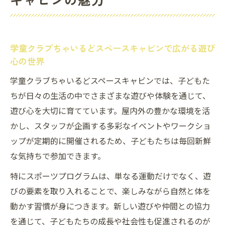
学童クラブちゃいるどスペースキャビン
仲間と一緒に挑戦できる学童クラブちゃい
るどスペースキャビンの活動
学童クラブちゃいるどスペースキャビンで広がる遊び
心の世界
学童クラブちゃいるどスペースキャビンで感じ
る成長の瞬間
学童クラブちゃいるどスペースキャビンでは、子どもた
ちが日々の生活の中でさまざまな遊びや体験を通じて、
学童クラブちゃいるどスペースキャビンで
遊び心を大切に育てています。屋内外の豊かな環境を活
芽生える自信と成長
かし、スタッフが企画する多彩なイベントやワークショ
スポーツプログラムで発見する子どもたち
ップが定期的に開催されるため、子どもたちは毎回新鮮
の新たな一面
な気持ちで参加できます。
仲間と切磋琢磨し成長を実感する学童クラ
ブちゃいるどスペースキャビン
特にスポーツプログラムは、単なる運動だけでなく、遊
びの要素を取り入れることで、楽しみながら自然と体を
学童クラブちゃいるどスペースキャビンの
動かす習慣が身につきます。新しい遊びや仲間との協力
活動が育む自己表現力
を通じて、子どもたちの成長や社会性も促進されるのが
日々の積み重ねで見える学童クラブちゃい