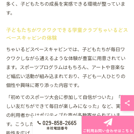
多く、子どもたちの成長を実感できる環境が整っていま
す。
子どもたちがワクワクできる学童クラブちゃいるどス
ペースキャビンの体験
ちゃいるどスペースキャビンでは、子どもたちが毎日ワ
クワクしながら通えるような体験が豊富に用意されてい
ます。スポーツプログラムはもちろん、アートや音楽な
ど幅広い活動が組み込まれており、子ども一人ひとりの
個性や興味に寄り添った内容です。
「初めてのスポーツ大会に参加して自信がついた」「新
しい友だちができて毎日が楽しみになった」など、実際
の利用者からはポジティブな声が多数寄せられていま
029-858-2665
す。こうした体験を通じて、子どもたちは自分自身の可
本社電話番号
ご利用お問い合わせはこちら
能性を広げ、学童クラブ生活をより豊かに過ごすことが