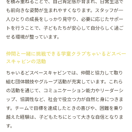
を積み重ねることで、自己肯定感が育まれ、日常生活で
学童クラブちゃいるどスペースキャビンが
も前向きな姿勢が生まれやすくなります。スタッフが一
育むチームワーク力
人ひとりの成長をしっかり見守り、必要に応じたサポー
トを行うことで、子どもたちが安心して自分らしく過ご
楽しく参加できる学童クラブちゃいるどス
せる環境が整っています。
ペースキャビンの活動
仲間と共に成長する学童クラブちゃいるど
仲間と一緒に挑戦できる学童クラブちゃいるどスペー
スペースキャビンの時間
スキャビンの活動
ちゃいるどスペースキャビンでは、仲間と協力して取り
組む団体競技やグループ活動が充実しています。これら
の活動を通じて、コミュニケーション能力やリーダーシ
ップ、協調性など、社会で役立つ力が自然と身につきま
す。チームで目標を達成したときの喜びや、困難を乗り
越えた経験は、子どもたちにとって大きな自信となりま
す。