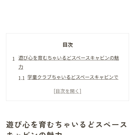
目次
遊び心を育むちゃいるどスペースキャビンの魅
力
学童クラブちゃいるどスペースキャビンで
広がる遊び心の世界
スポーツプログラムが引き出す創造力と自
主性の芽生え
学童クラブちゃいるどスペースキャビンで
遊び心を育むちゃいるどスペース
体験する多彩な遊び方
キャビンの魅力
スポーツを楽しむことで心を豊かに育てる