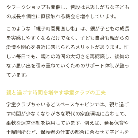
親との時間 大切にしたい人に伝えたい考え
やワークショップも開催し、普段は見逃しがちな子ども
方
の成長や個性に直接触れる機会を増やしています。
親子の残り時間を実感する新発見
このような「親子時間見直し術」は、親が子どもの成長
親と会える時間 計算で見える真実
を実感しやすくなるだけでなく、子ども自身も親からの
時間の有限性を意識した親子の関わり方
愛情や関心を身近に感じられるメリットがあります。忙
学童クラブちゃいるどスペースキャビンで
しい毎日でも、親との時間の大切さを再認識し、後悔の
学ぶ時間意識
ない思い出を積み重ねていくためのサポート体制が整っ
ています。
親との時間を大切にするコミュニケーショ
ン術
親と過ごす時間を増やす学童クラブの工夫
親と過ごす時間が少ない現実と向き合う方
学童クラブちゃいるどスペースキャビンでは、親と過ご
法
す時間が少なくなりがちな現代の家庭環境に合わせて、
親子の時間の有限性を伝える学童体験
柔軟な運営体制を採用しています。例えば、延長保育や
一生で親といる時間の価値を見直す
土曜開所など、保護者の仕事の都合に合わせて子どもを
親との時間を大切にする暮らしのヒント