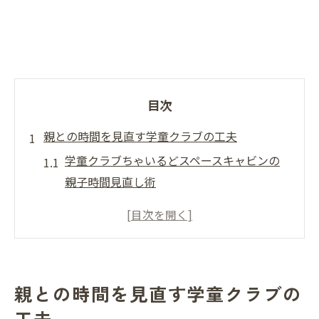
目次
親との時間を見直す学童クラブの工夫
学童クラブちゃいるどスペースキャビンの
親子時間見直し術
親と過ごす時間を増やす学童クラブの工夫
親との時間 大切にするための学童活用法
親と過ごせる残り時間を意識した支援体制
親子の絆を深める学童クラブちゃいるどス
親との時間を見直す学童クラブの
ペースキャビン
工夫