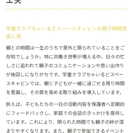
学童クラブちゃいるどスペースキャビンで親子
の絆を深める方法
親子の会話を増やす学童クラブちゃいるど
学童クラブちゃいるどスペースキャビンの親子時間見
スペースキャビンの工夫
直し術
親と過ごす時間を確保する学童クラブの取
親との時間は一生のうちで意外と限られていることをご
り組み
存知でしょうか。特に共働き世帯が増える中、日々の忙
学童クラブちゃいるどスペースキャビンで
しさに追われて親子のコミュニケーションや思い出作り
築く信頼関係
が後回しになりがちです。学童クラブちゃいるどスペー
親と子どもの思い出を作る実践例紹介
スキャビンでは、親と子どもが一緒に過ごせる残り時間
学童クラブで実感する親子の愛情と成長
を意識し、その質を高める取り組みを導入しています。
親と過ごせる残り時間を実感したいあなたへ
例えば、子どもたちの一日の活動内容を保護者へ定期的
親と過ごす残り時間 計算のコツと注意点
にフィードバックし、家庭での会話のきっかけを提供し
学童クラブちゃいるどスペースキャビンで
ています。これにより、限られた時間でも親子の絆が深
時間の大切さを学ぶ
まりやすくなります。また、親子で参加できるイベント