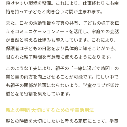
預けやすい環境を整備。これにより、仕事終わりにも余
学童クラブちゃいるどスペースキャビン流
裕を持って子どもと向き合う時間が生まれます。
親子時間の工夫
また、日々の活動報告や写真の共有、子どもの様子を伝
日常からできる親との時間 大切な過ごし方
えるコミュニケーションノートを活用し、家庭での会話
親子のコミュニケーションを豊かにする暮
が自然と増える仕組みも導入しています。これにより、
らしの工夫
保護者は子どもの日常をより具体的に知ることができ、
親と過ごす時間 計算で考えるライフバラン
限られた親子時間を有意義に使えるようになります。
ス
このような工夫により、親子の「一緒に過ごす時間」の
忙しい中でも親との時間を増やす方法
質と量の両方を向上させることが可能です。忙しい中で
親子のコミュニケーションが豊かになる秘訣
も親子の関係が希薄にならないよう、学童クラブが架け
学童クラブちゃいるどスペースキャビンで
橋となる役割を果たしています。
育む親子の対話力
親と過ごす時間 少ない時こそ意識したい会
親との時間 大切にするための学童活用法
話術
親との時間を大切にしたいと考える家庭にとって、学童