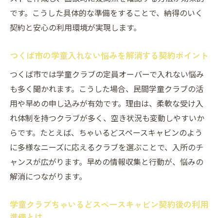
です。こうした具体的な準備をすることで、納得のいく
学童クラブちゃいるどスペースキャビンの
契約と安心の利用環境が実現します。
多彩なサポート内容
民間学童を選ぶ保護者が重視する学童クラ
つくば市の学童入れない悩みを解消する契約ポイント
ブちゃいるどスペースキャビンの魅力
つくば市では学童クラブの定員オーバーで入れない悩み
学童クラブちゃいるどスペースキャビンで
も多く聞かれます。こうした場合、民間学童クラブの活
実現する安心な子ども預け先
用や早めの申し込みが有効です。理由は、柔軟な受け入
契約前に押さえたい学童クラブちゃいるどスペ
れ体制を持つクラブが多く、空き状況も変動しやすいか
ースキャビンの利用条件
らです。たとえば、ちゃいるどスペースキャビンのよう
学童クラブちゃいるどスペースキャビン利
に多様なニーズに応えるクラブを選ぶことで、入所のチ
用条件の基礎知識
ャンスが広がります。早めの情報収集と行動が、悩みの
つくば市の学童入れない理由を事前にチェ
解消につながります。
ック
学童クラブちゃいるどスペースキャビン契
学童クラブちゃいるどスペースキャビン契約後の利用
約時の注意点まとめ
準備とは