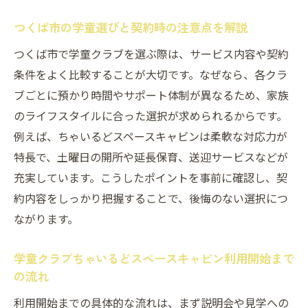
つくば市で民間学童を選ぶ際のメリットと
つくば市の学童選びと契約時の注意点を解説
比較
つくば市で学童クラブを選ぶ際は、サービス内容や契約
学童クラブちゃいるどスペースキャビンの
条件をよく比較することが大切です。なぜなら、各クラ
独自サポート内容
ブごとに預かり時間やサポート体制が異なるため、家族
スムーズな契約を叶える学童クラブちゃい
のライフスタイルに合った選択が求められるからです。
るどスペースキャビン
例えば、ちゃいるどスペースキャビンは柔軟な対応力が
利用開始まで安心のポイントを学童クラブちゃ
特長で、土曜日の開所や延長保育、送迎サービスなどが
いるどスペースキャビンで知る
充実しています。こうしたポイントを事前に確認し、契
学童クラブちゃいるどスペースキャビンで
約内容をしっかり把握することで、後悔のない選択につ
安心利用の秘訣を押さえる
ながります。
子どもの安全第一の学童クラブちゃいるど
学童クラブちゃいるどスペースキャビン利用開始まで
スペースキャビンの仕組み
の流れ
学童クラブちゃいるどスペースキャビン利
利用開始までの具体的な流れは、まず説明会や見学への
用前後のサポート体制