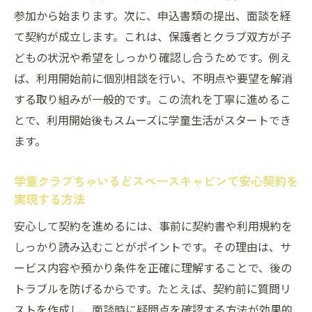
参加から始まります。次に、申込書類の提出、面談を経
口コミで高評価の学童クラブちゃいるどス
て契約が成立します。これは、保護者とクラブ双方が子
ペースキャビンの安心感
どもの状況や希望をしっかり確認し合うためです。例え
つくば市の学童選びで重視すべきポイント
ば、利用開始前に個別相談を行い、不明点や要望を解消
を解説
する取り組みが一般的です。この流れを丁寧に進めるこ
学童クラブちゃいるどスペースキャビン利
とで、利用開始後もスムーズに学童生活がスタートでき
用者の体験談に学ぶ
ます。
つくば市で学童クラブを探すならちゃいるどス
ペースキャビンが選ばれる理由
学童クラブちゃいるどスペースキャビンで安心契約を
実現する方法
つくば市で学童クラブちゃいるどスペース
キャビンが注目される背景
安心して契約を進めるには、事前に契約書や利用規約を
学童クラブちゃいるどスペースキャビンと
しっかり読み込むことがポイントです。その理由は、サ
他クラブの違いとは
ービス内容や預かり条件を正確に理解することで、後の
つくば市の口コミで評価される学童クラブ
トラブルを防げるからです。たとえば、契約前に質問リ
ちゃいるどスペースキャビン
ストを作成し、面談時に疑問点を確認する方法が効果的