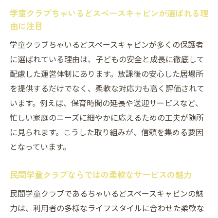
学童クラブちゃいるどスペースキャビンが選ばれる理
学童クラブちゃいるどスペースキャビン利
由に注目
用の相談・手続きの流れ
学童クラブちゃいるどスペースキャビンが多くの保護者
つくば市で学童クラブちゃいるどスペース
に選ばれている理由は、子どもの安全と成長に徹底して
キャビンを選ぶ際のポイント
配慮した運営体制にあります。放課後の安心した居場所
口コミで評判の学童クラブちゃいるどスペ
を提供するだけでなく、柔軟な対応力も高く評価されて
ースキャビンの活用例
います。例えば、保育時間の延長や送迎サービスなど、
学童クラブちゃいるどスペースキャビンを活用
忙しい家庭のニーズに細やかに応えるための工夫が随所
した子育て支援の新提案
に見られます。こうした取り組みが、信頼を集める要因
学童クラブちゃいるどスペースキャビンで
となっています。
広がる子どもの体験
学童クラブちゃいるどスペースキャビンが
民間学童クラブならではの柔軟なサービスの魅力
提供する子育て支援策
民間学童クラブであるちゃいるどスペースキャビンの魅
つくば市で充実した学童クラブちゃいるど
力は、利用者の多様なライフスタイルに合わせた柔軟な
スペースキャビンのサポート