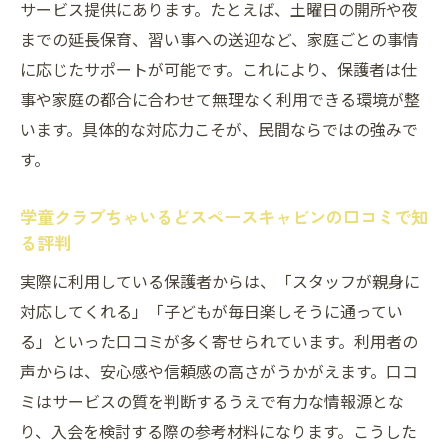
サービス提供にあります。たとえば、土曜日の開所や夜
学童クラブちゃいるどスペースキャビン活
までの延長保育、習い事への送迎など、家庭ごとの事情
用による成長機会の創出
に応じたサポートが可能です。これにより、保護者は仕
保護者が選ぶ学童クラブちゃいるどスペー
事や家庭の都合に合わせて無理なく利用できる環境が整
スキャビンの理由
います。具体的な対応力こそが、民間ならではの強みで
学童クラブちゃいるどスペースキャビン利
す。
用者の新しい子育てスタイル
学童クラブちゃいるどスペースキャビンの口コミで知
初めての契約でも安心な学童クラブちゃいるど
る評判
スペースキャビンの魅力
実際に利用している保護者からは、「スタッフが親身に
初めての方も安心な学童クラブちゃいるど
対応してくれる」「子どもが毎日楽しそうに通ってい
スペースキャビンのサポート
る」といった口コミが多く寄せられています。利用者の
学童クラブちゃいるどスペースキャビンの
声からは、安心感や信頼感の高さがうかがえます。口コ
契約サポート体制を解説
ミはサービスの質を判断するうえで有力な情報源とな
学童クラブちゃいるどスペースキャビン初
り、入会を検討する際の参考材料になります。こうした
利用者の不安を払拭