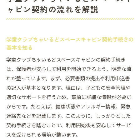
ャビン契約の流れを解説
学童クラブちゃいるどスペースキャビンで
安心契約を実現する方法
つくば市の学童入れない悩みを解消する契
約ポイント
学童クラブちゃいるどスペースキャビン契約手続きの
基本を知る
学童クラブちゃいるどスペースキャビン契
約後の利用準備とは
学童クラブちゃいるどスペースキャビンの契約手続き
は、保護者が安心して利用を開始できるよう、明確な流
スムーズに契約できる学童クラブちゃいるどス
れが整っています。まず、必要書類の提出や利用申込書
ペースキャビンの特徴
の記入が基本となります。理由は、子どもの安全管理や
学童クラブちゃいるどスペースキャビンが
適切なサポートを行うため、事前に詳細な情報が必要だ
選ばれる理由に注目
からです。たとえば、健康状態やアレルギー情報、緊急
民間学童クラブならではの柔軟なサービス
連絡先などを記載します。このように、しっかりとした
の魅力
契約手続きを踏むことで、利用開始後も安心してサービ
学童クラブちゃいるどスペースキャビンの
スを受けられる環境が整います。
口コミで知る評判