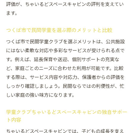
評価が、ちゃいるどスペースキャビンの評判を支えてい
学童クラブちゃいるどスペースキャビンの
ます。
安心感が選ばれる理由
学童クラブちゃいるどスペースキャビン利
つくば市で民間学童を選ぶ際のメリットと比較
用前のポイントチェック
つくば市で民間学童クラブを選ぶメリットは、公共施設
口コミで分かる学童クラブちゃいるどスペ
にはない柔軟な対応や多彩なサービスが受けられる点で
ースキャビン初体験の安心度
す。例えば、延長保育や送迎、個別サポートの充実な
ど、家庭ごとのニーズに合わせた利用が可能です。比較
する際は、サービス内容や対応力、保護者からの評価を
しっかり確認しましょう。民間ならではの利便性が、忙
しい家庭の強い味方になります。
学童クラブちゃいるどスペースキャビンの独自サポー
ト内容
ちゃいるどスペースキャビンでは、子どもの成長を支え