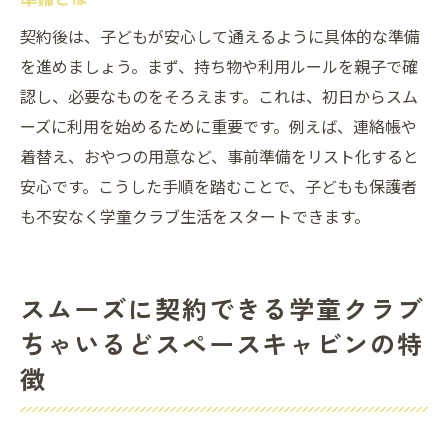
兄弟利用や長期休暇の対応も学童クラブち
契約後は、子どもが安心して通えるように具体的な準備
ゃいるどスペースキャビンに相談
を進めましょう。まず、持ち物や利用ルールを親子で確
学童クラブちゃいるどスペースキャビン利
認し、必要なものをそろえます。これは、初日からスム
用希望者が確認すべき項目
ーズに利用を始めるために重要です。例えば、連絡帳や
着替え、おやつの用意など、事前準備をリスト化すると
つくば市学童の民間クラブ利用時のポイン
安心です。こうした手順を踏むことで、子どもも保護者
ト
も不安なく学童クラブ生活をスタートできます。
忙しい保護者も納得の学童クラブちゃいるどス
ペースキャビン利用法
学童クラブちゃいるどスペースキャビンの
スムーズに契約できる学童クラブ
効率的な利用方法を紹介
ちゃいるどスペースキャビンの特
忙しい保護者向け学童クラブちゃいるどス
徴
ペースキャビン活用術
学童クラブちゃいるどスペースキャビンで
平日も安心預かり