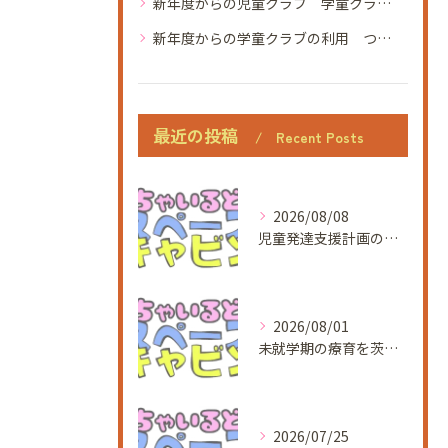
新年度からの児童クラブ 学童クラブ 学童保育 ちゃいるどスペースキャビン つくば市 葛城小学校 手代木南小学校 松代小学校 学園の森義務療育学校 研究学園小学校 春日学園 定員45名 空きあり 見学 4月から
新年度からの学童クラブの利用 つくば市西大橋 ちゃいるどスペースキャビン 小学生 放課後 見学 体験 土曜開所 夏休み イベント
最近の投稿
Recent Posts
2026/08/08
児童発達支援計画の作成を現場で活かすための実務ポイントと流れ
2026/08/01
未就学期の療育を茨城県つくば市泊崎で始めるための基礎知識と活用ガイド
2026/07/25