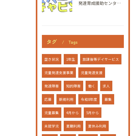
発達育成援助センターの児童発達支援事業で未就学児の発達が気になる方への土曜開所と利用者募集情報
タグ
Tags
空き状況
1年生
放課後等デイサービス
児童発達支援事業
児童発達支援
発達障害
知的障害
働く
求人
応募
新規利用
令和8年度
募集
児童募集
4月から
5月から
未就学児
夏期利用
夏休み利用