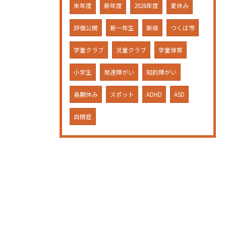
来年度
新年度
2026年度
夏休み
評価公開
新一年生
新規
つくば市
学童クラブ
児童クラブ
学童保育
小学生
発達障がい
知的障がい
長期休み
スポット
ADHD
ASD
自閉症