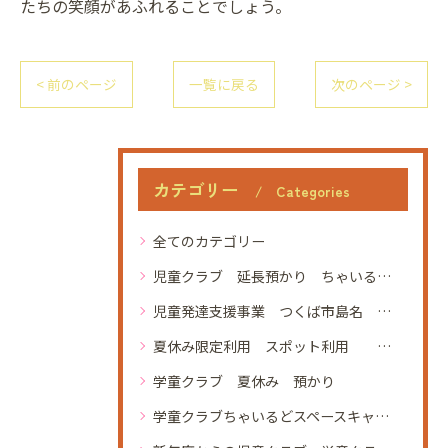
たちの笑顔があふれることでしょう。
< 前のページ
一覧に戻る
次のページ >
カテゴリー
Categories
全てのカテゴリー
児童クラブ 延長預かり ちゃいるどスペースキャビン
児童発達支援事業 つくば市島名 あっぷびーと 利用者募集 土曜開所 未就学児 発達が気になる 発達障害
夏休み限定利用 スポット利用 児童クラブ 学童クラブ 学童保育 ちゃいるどスペースキャビン つくば市 葛城小学校 手代木南小学校 松代小学校 学園の森義務療育学校 研究学園小学校 春日学園 定員45名 空きあり 見学
学童クラブ 夏休み 預かり
学童クラブちゃいるどスペースキャビン