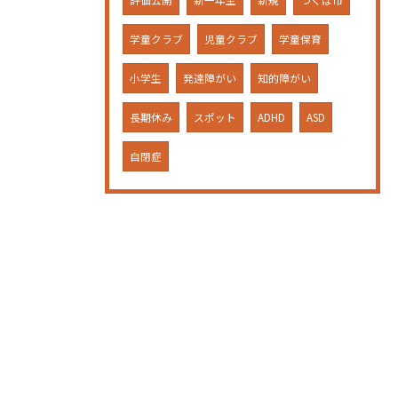
評価公開
新一年生
新規
つくば市
学童クラブ
児童クラブ
学童保育
小学生
発達障がい
知的障がい
長期休み
スポット
ADHD
ASD
自閉症