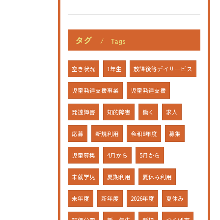
タグ
Tags
空き状況
1年生
放課後等デイサービス
児童発達支援事業
児童発達支援
発達障害
知的障害
働く
求人
応募
新規利用
令和8年度
募集
児童募集
4月から
5月から
未就学児
夏期利用
夏休み利用
来年度
新年度
2026年度
夏休み