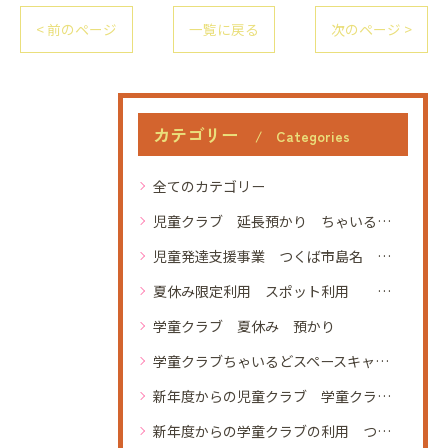
< 前のページ
一覧に戻る
次のページ >
カテゴリー
Categories
全てのカテゴリー
児童クラブ 延長預かり ちゃいるどスペースキャビン
児童発達支援事業 つくば市島名 あっぷびーと 利用者募集 土曜開所 未就学児 発達が気になる 発達障害
夏休み限定利用 スポット利用 児童クラブ 学童クラブ 学童保育 ちゃいるどスペースキャビン つくば市 葛城小学校 手代木南小学校 松代小学校 学園の森義務療育学校 研究学園小学校 春日学園 定員45名 空きあり 見学
学童クラブ 夏休み 預かり
学童クラブちゃいるどスペースキャビン
新年度からの児童クラブ 学童クラブ 学童保育 ちゃいるどスペースキャビン つくば市 葛城小学校 手代木南小学校 松代小学校 学園の森義務療育学校 研究学園小学校 春日学園 定員45名 空きあり 見学 4月から
新年度からの学童クラブの利用 つくば市西大橋 ちゃいるどスペースキャビン 小学生 放課後 見学 体験 土曜開所 夏休み イベント