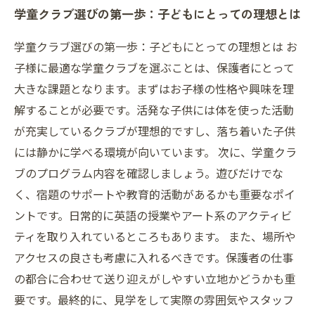
学童クラブ選びの第一歩：子どもにとっての理想とは
学童クラブ見学のススメ：実際の雰囲気を感じ
よう
学童クラブ選びの第一歩：子どもにとっての理想とは お
選び方のまとめ：理想の学童クラブを見つける
子様に最適な学童クラブを選ぶことは、保護者にとって
ために
大きな課題となります。まずはお子様の性格や興味を理
未来へのステップ：学童クラブが子どもに与え
解することが必要です。活発な子供には体を使った活動
る影響とは
が充実しているクラブが理想的ですし、落ち着いた子供
には静かに学べる環境が向いています。 次に、学童クラ
ブのプログラム内容を確認しましょう。遊びだけでな
く、宿題のサポートや教育的活動があるかも重要なポイ
ントです。日常的に英語の授業やアート系のアクティビ
ティを取り入れているところもあります。 また、場所や
アクセスの良さも考慮に入れるべきです。保護者の仕事
の都合に合わせて送り迎えがしやすい立地かどうかも重
要です。最終的に、見学をして実際の雰囲気やスタッフ