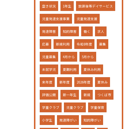
空き状況
1年生
放課後等デイサービス
児童発達支援事業
児童発達支援
発達障害
知的障害
働く
求人
応募
新規利用
令和8年度
募集
児童募集
4月から
5月から
未就学児
夏期利用
夏休み利用
来年度
新年度
2026年度
夏休み
評価公開
新一年生
新規
つくば市
学童クラブ
児童クラブ
学童保育
小学生
発達障がい
知的障がい