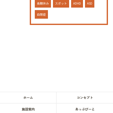
長期休み
スポット
ADHD
ASD
自閉症
ホーム
コンセプト
施設案内
あっぷびーと