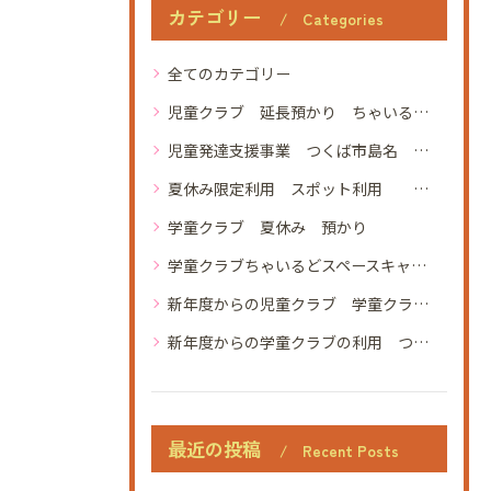
カテゴリー
Categories
全てのカテゴリー
児童クラブ 延長預かり ちゃいるどスペースキャビン
児童発達支援事業 つくば市島名 あっぷびーと 利用者募集 土曜開所 未就学児 発達が気になる 発達障害
夏休み限定利用 スポット利用 児童クラブ 学童クラブ 学童保育 ちゃいるどスペースキャビン つくば市 葛城小学校 手代木南小学校 松代小学校 学園の森義務療育学校 研究学園小学校 春日学園 定員45名 空きあり 見学
学童クラブ 夏休み 預かり
学童クラブちゃいるどスペースキャビン
新年度からの児童クラブ 学童クラブ 学童保育 ちゃいるどスペースキャビン つくば市 葛城小学校 手代木南小学校 松代小学校 学園の森義務療育学校 研究学園小学校 春日学園 定員45名 空きあり 見学 4月から
新年度からの学童クラブの利用 つくば市西大橋 ちゃいるどスペースキャビン 小学生 放課後 見学 体験 土曜開所 夏休み イベント
最近の投稿
Recent Posts