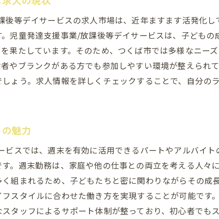
ス求人の現状
経験豊富なスタッフから学べる環境
放課後等デイサービスの求人市場は、近年ますます活発化し
職場復帰をサポートする安心の制度
す。児童発達支援事業/放課後等デイサービスは、子どもの
子どもたちとの関わりが生む自己成長
割を果たしています。そのため、つくば市では多様なニーズ
家庭と両立できるワークライフバランス
験者やブランクがある方でも参加しやすい環境が整えられ
でしょう。求人情報を詳しくチェックすることで、自分の
勤務で叶える充実した毎日放課後等デイサービスの魅力
平日限定勤務のメリットと魅力
ライフスタイルに合わせた働き方の提案
トの魅力
放課後時間帯の役割と重要性
サービスでは、週末を有効に活用できるパートやアルバイト
ストレスフリーな職場環境の実現
です。週末勤務は、家庭や他の仕事との両立を考える人々
多様なシフトで経験できる多面的な支援
多く組まれるため、子どもたちと密に関わりながらその成
子どもたちの成長を直に感じる喜び
イフスタイルに合わせた働き方を実現することが可能です
豊富なスタッフと共に成長する喜びを感じる放課後等デイ
なスタッフによるサポート体制が整っており、初心者でも