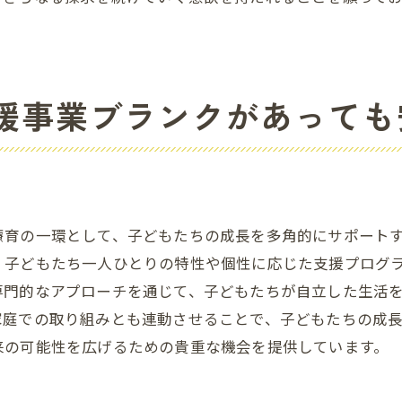
求人選びのポイントと注意事項
様の未来をサポートする放課後等デイサービスで働く魅力
未来を担う子どもたちの育成支援
援事業ブランクがあっても
放課後等デイサービスでの経験を活かす
社会貢献につながる働き方の魅力
継続的な支援がもたらす社会的意義
放課後時間を有効活用する手法
働くことで得られる人生の充実感
療育の一環として、子どもたちの成長を多角的にサポート
、子どもたち一人ひとりの特性や個性に応じた支援プログ
専門的なアプローチを通じて、子どもたちが自立した生活
家庭での取り組みとも連動させることで、子どもたちの成
来の可能性を広げるための貴重な機会を提供しています。