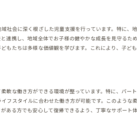
放課後等デイサービスにおけるチームワークの重要性
プロフェッショナルなスタッフから学ぶスキル
職場で得られる人間関係と信頼
地域社会に深く根ざした児童支援を行っています。特に、
成長を促す職場研修と教育制度
校と連携し、地域全体でお子様の健やかな成長を見守るた
支援活動を通じて見える社会貢献
子どもたちは多様な価値観を学びます。これにより、子ど
働きながら共に成長する環境の魅力
ば市で見つける放課後等デイサービス子どもの成長を支え
地域貢献ができる働き方の魅力
子どもの成長を間近で感じる喜び
て柔軟な働き方ができる環境が整っています。特に、パー
保護者との信頼関係の構築方法
ライフスタイルに合わせた働き方が可能です。このような
つくば市での地域活動の重要性
クがある方でも安心して復帰できるよう、丁寧なサポート
個々のニーズに応じた支援の実践
社会とつながる場としてのデイサービス