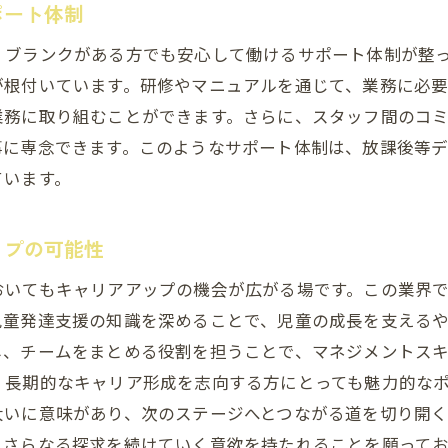
ンクも安心！放課後等デイサービスでの柔軟な働き方
ポート体制
復職支援が充実した職場の選び方
、ブランクがある方でも安心して働けるサポート体制が整
ライフステージに合わせた働き方の提案
が根付いています。研修やマニュアルを通じて、業務に必
サポート体制が整った職場環境
業務に取り組むことができます。さらに、スタッフ間のコ
事に専念できます。このようなサポート体制は、放課後等
多様な働き方でキャリアを築く方法
ています。
ブランク克服のためのサポート体制
子育てと仕事の両立を支える職場の魅力
ップの可能性
県つくば市での求人情報放課後等デイサービスのやりがい
放課後等デイサービスの求人情報の探し方
おいてもキャリアアップの機会が広がる場です。この業界
児童発達支援の知識を深めることで、児童の成長を支える
働く喜びを感じる支援活動の魅力
し、チームをまとめる役割を担うことで、マネジメントス
日常にやりがいを見出すための方法
、長期的なキャリア形成を志向する方にとっても魅力的な
子どもたちの成長が生む充実感
大いに意味があり、次のステージへとつながる道を切り開く
職場で育まれる感動的な瞬間
るさらなる探求を続けていく意欲を持たれることを願って