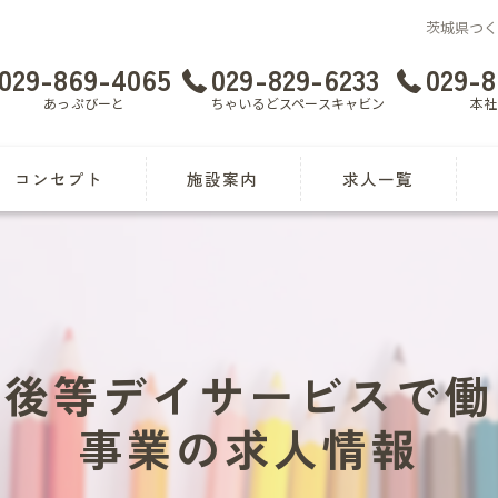
茨城県つ
029-869-4065
029-829-6233
029-8
あっぷびーと
ちゃいるどスペースキャビン
本社
コンセプト
施設案内
求人一覧
あっぷびーと
応募申し込み
児
ちゃいるどスペースキャビン
障害児指導員 漫画特集
放
見
課後等デイサービスで働
土
事業の求人情報
送