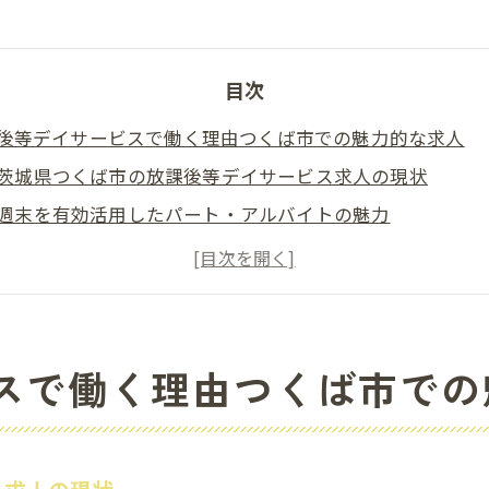
目次
後等デイサービスで働く理由つくば市での魅力的な求人
茨城県つくば市の放課後等デイサービス求人の現状
週末を有効活用したパート・アルバイトの魅力
地域に根ざした子ども支援のやりがい
柔軟な働き方が可能な職場環境
ブランクがあっても安心して働けるサポート体制
放課後等デイサービスでのキャリアアップの可能性
スで働く理由つくば市での
県の児童発達支援事業ブランクがあっても安心の職場環境
児童発達支援事業の基本的な役割とは
ブランクを感じさせない研修制度